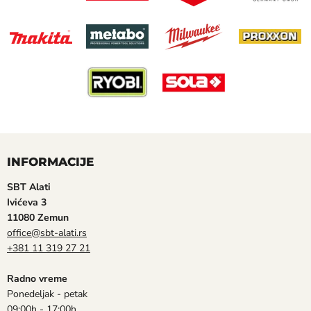
INFORMACIJE
SBT Alati
Ivićeva 3
11080 Zemun
office@sbt-alati.rs
+381 11 319 27 21
Radno vreme
Ponedeljak - petak
09:00h - 17:00h