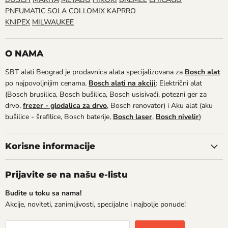
PNEUMATIC
SOLA
COLLOMIX
KAPRRO
KNIPEX
MILWAUKEE
O NAMA
SBT alati Beograd je prodavnica alata specijalizovana za
Bosch alat
po najpovoljnijim cenama.
Bosch alati na akciji
: Električni alat
(Bosch brusilica, Bosch bušilica, Bosch usisivaći, potezni ger za
drvo,
frezer - glodalica za drvo
, Bosch renovator) i Aku alat (aku
bušilice - šrafilice, Bosch baterije,
Bosch laser
,
Bosch nivelir
)
Korisne informacije
Prijavite se na našu e-listu
Budite u toku sa nama!
Akcije, noviteti, zanimljivosti, specijalne i najbolje ponude!