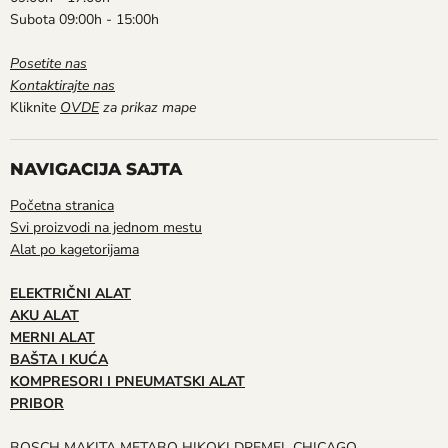
Subota 09:00h - 15:00h
Posetite nas
Kontaktirajte nas
Kliknite
OVDE
za prikaz mape
NAVIGACIJA SAJTA
Početna stranica
Svi proizvodi na jednom mestu
Alat po kagetorijama
ELEKTRIČNI ALAT
AKU ALAT
MERNI ALAT
BAŠTA I KUĆA
KOMPRESORI I PNEUMATSKI ALAT
PRIBOR
BOSCH
MAKITA
METABO
HIKOKI
DREMEL
CHICAGO