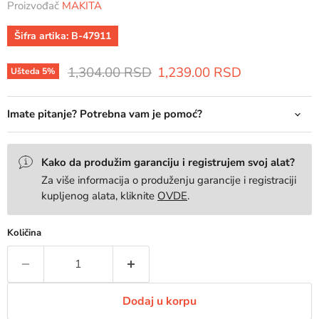
Proizvođač
MAKITA
Šifra artika:
B-47911
Prvobitna cena
Trenutna cena
1,304.00 RSD
1,239.00 RSD
Ušteda
5
%
Imate pitanje? Potrebna vam je pomoć?
Kako da produžim garanciju i registrujem svoj alat?
Za više informacija o produženju garancije i registraciji
kupljenog alata, kliknite
OVDE
.
Količina
Dodaj u korpu