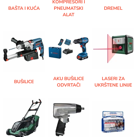
KOMPRESORI I
BAŠTA I KUĆA
PNEUMATSKI
DREMEL
ALAT
AKU BUŠILICE
LASERI ZA
BUŠILICE
ODVRTAČI
UKRŠTENE LINIJE