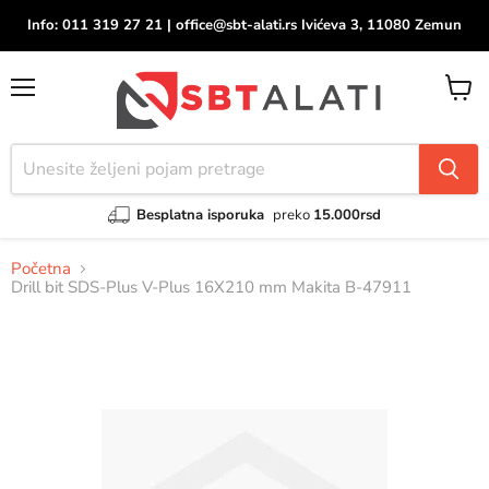
Info: 011 319 27 21 | office@sbt-alati.rs Ivićeva 3, 11080 Zemun
Meni
Pregle
korpu
Besplatna isporuka
preko
15.000rsd
Početna
Drill bit SDS-Plus V-Plus 16X210 mm Makita B-47911