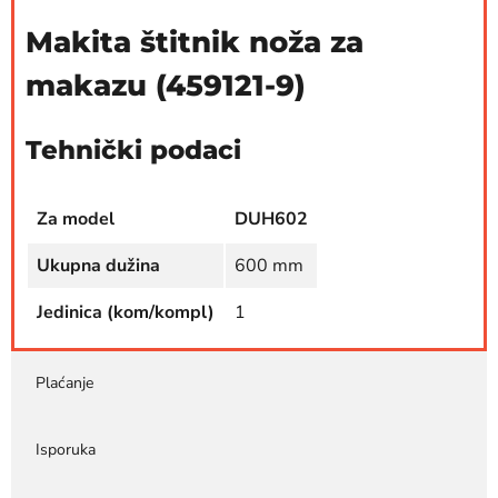
Makita štitnik noža za
makazu (459121-9)
Tehnički podaci
Za model
DUH602
Ukupna dužina
600 mm
Jedinica (kom/kompl)
1
Plaćanje
Isporuka