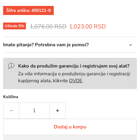
Šifra artika:
459121-9
Prvobitna cena
Trenutna cena
1,076.00 RSD
1,023.00 RSD
Ušteda
5
%
Imate pitanje? Potrebna vam je pomoć?
Kako da produžim garanciju i registrujem svoj alat?
Za više informacija o produženju garancije i registraciji
kupljenog alata, kliknite
OVDE
.
Količina
Dodaj u korpu