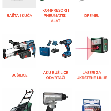
KOMPRESORI I
BAŠTA I KUĆA
PNEUMATSKI
DREMEL
ALAT
AKU BUŠILICE
LASERI ZA
BUŠILICE
ODVRTAČI
UKRŠTENE LINIJE