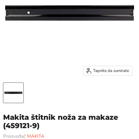
Tapnite da zumirate
Makita štitnik noža za makaze
(459121-9)
Proizvođač
MAKITA