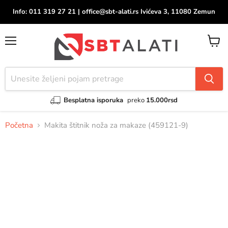
Info: 011 319 27 21 | office@sbt-alati.rs Ivićeva 3, 11080 Zemun
Meni
Pregle
korpu
Besplatna isporuka
preko
15.000rsd
Početna
Makita štitnik noža za makaze (459121-9)