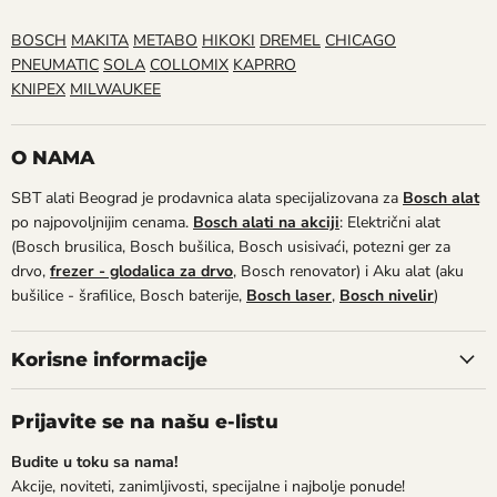
BOSCH
MAKITA
METABO
HIKOKI
DREMEL
CHICAGO
PNEUMATIC
SOLA
COLLOMIX
KAPRRO
KNIPEX
MILWAUKEE
O NAMA
SBT alati Beograd je prodavnica alata specijalizovana za
Bosch alat
po najpovoljnijim cenama.
Bosch alati na akciji
: Električni alat
(Bosch brusilica, Bosch bušilica, Bosch usisivaći, potezni ger za
drvo,
frezer - glodalica za drvo
, Bosch renovator) i Aku alat (aku
bušilice - šrafilice, Bosch baterije,
Bosch laser
,
Bosch nivelir
)
Korisne informacije
Prijavite se na našu e-listu
Budite u toku sa nama!
Akcije, noviteti, zanimljivosti, specijalne i najbolje ponude!